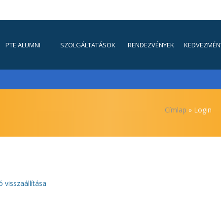
FŐMENÜ
PTE ALUMNI
SZOLGÁLTATÁSOK
RENDEZVÉNYEK
KEDVEZMÉN
Morzsa
Címlap
Login
ó visszaállítása