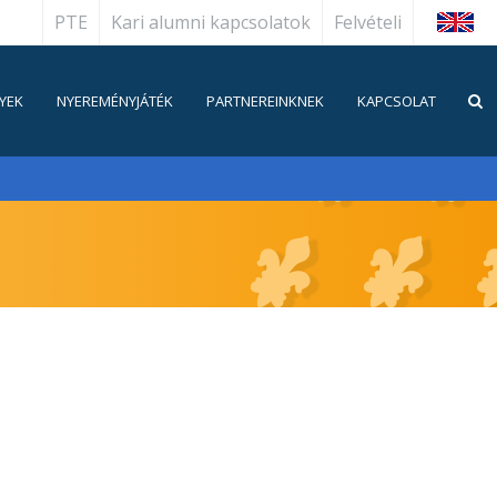
PTE
Kari alumni kapcsolatok
Felvételi
English
YEK
NYEREMÉNYJÁTÉK
PARTNEREINKNEK
KAPCSOLAT