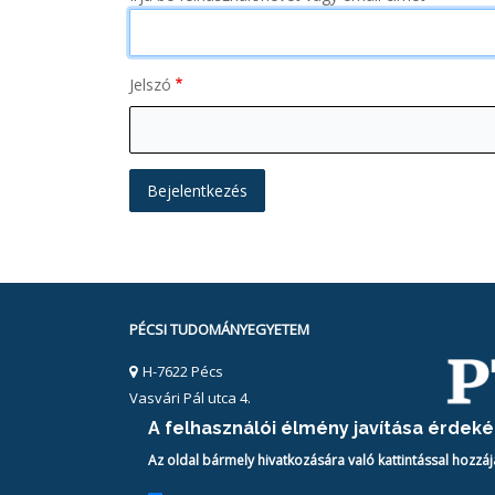
Jelszó
PÉCSI TUDOMÁNYEGYETEM
H-7622 Pécs
Vasvári Pál utca 4.
Tel.:
+36-72/501-500/28086
A felhasználói élmény javítása érdek
Email:
alumni@pte.hu
Az oldal bármely hivatkozására való kattintással hozzáj