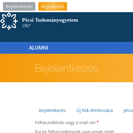
Ugrás
Bejelentkezés
Regisztráció
a
tartalomra
ALUMNI
Bejelentkezés
Elsődleges
Bejelentkezés
Új fiók létrehozása
Jelsz
fülek
Felhasználónév vagy e-mail cím
Írja be felhasználónevét vagy email címét