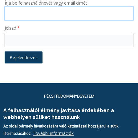
Írja be felhasználónevét vagy email címét
Jelszó
PÉCSI TUDOMÁNYEGYETEM
H-7622 Pécs
A felhasználói élmény javítása érdekében a
Vasvári Pál utca 4.
webhelyen sütiket használunk
Tel.:
+36-72/501-500/28086
Az oldal bármely hivatkozására való kattintással hozzájárul a sütik
Email:
alumni@pte.hu
További információk
létrehozásához.