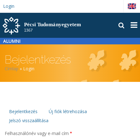
Ugrás
Login
English
a
tartalomra
FŐM
ALUMNI
Bejelentkezés
Morzsa
Címlap
Login
Elsődleges
Bejelentkezés
Új fiók létrehozása
Jelszó visszaállítása
fülek
Felhasználónév vagy e-mail cím