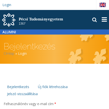
Ugrás
Login
English
a
tartalomra
FŐM
ALUMNI
Bejelentkezés
Morzsa
Címlap
Login
Elsődleges
Bejelentkezés
Új fiók létrehozása
Jelszó visszaállítása
fülek
Felhasználónév vagy e-mail cím