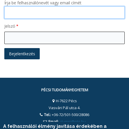
Írja be felhasználónevét vagy email címét
Jelszó
PÉCSI TUDOMÁNYEGYETEM
H-7622 Pécs
Vasvári Pál utca 4.
Tel.:
+36-72/501-500/28086
Email:
alumni@pte.hu
A felhasználói élmény javítása érdekében a