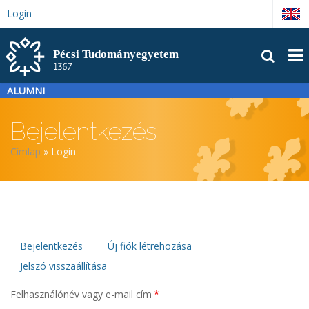
Ugrás
Login
English
a
tartalomra
FŐM
ALUMNI
Bejelentkezés
Morzsa
Címlap
Login
Elsődleges
Bejelentkezés
Új fiók létrehozása
Jelszó visszaállítása
fülek
Felhasználónév vagy e-mail cím