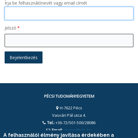
Írja be felhasználónevét vagy email címét
Jelszó
PÉCSI TUDOMÁNYEGYETEM
H-7622 Pécs
Vasvári Pál utca 4.
Tel.:
+36-72/501-500/28086
Email:
alumni@pte.hu
A felhasználói élmény javítása érdekében a