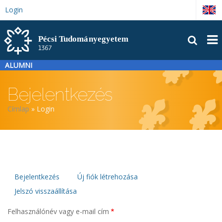
Ugrás
Login
English
a
tartalomra
FŐM
ALUMNI
Bejelentkezés
Morzsa
Címlap
Login
Elsődleges
Bejelentkezés
Új fiók létrehozása
Jelszó visszaállítása
fülek
Felhasználónév vagy e-mail cím