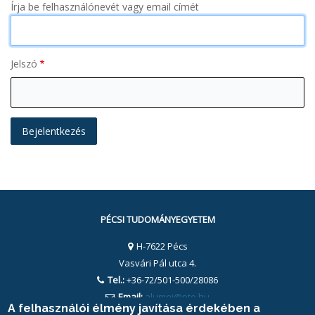
Írja be felhasználónevét vagy email címét
Jelszó
PÉCSI TUDOMÁNYEGYETEM
H-7622 Pécs
Vasvári Pál utca 4.
Tel.:
+36-72/501-500/28086
Email:
alumni@pte.hu
A felhasználói élmény javítása érdekében a