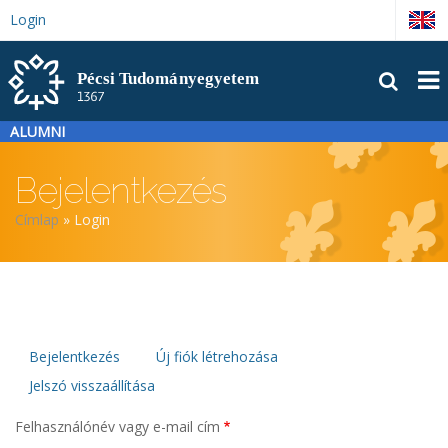
Ugrás
Login
English
a
tartalomra
FŐM
ALUMNI
Bejelentkezés
Morzsa
Címlap
Login
Elsődleges
Bejelentkezés
Új fiók létrehozása
Jelszó visszaállítása
fülek
Felhasználónév vagy e-mail cím