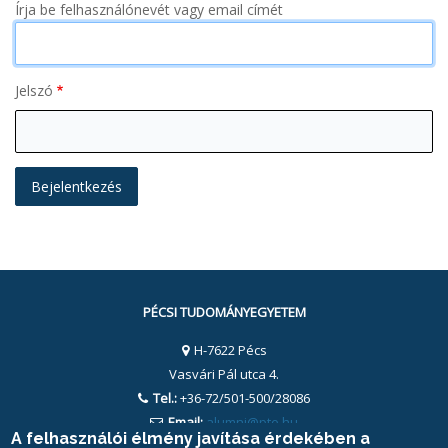
Írja be felhasználónevét vagy email címét
Jelszó
PÉCSI TUDOMÁNYEGYETEM
H-7622 Pécs
Vasvári Pál utca 4.
Tel.:
+36-72/501-500/28086
Email:
alumni@pte.hu
A felhasználói élmény javítása érdekében a