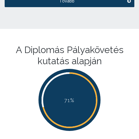
Tovább
A Diplomás Pályakövetés
kutatás alapján
71%
71%
71%
71%