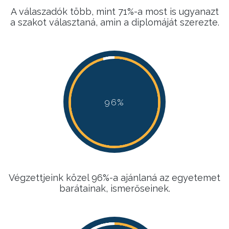
A válaszadók több, mint 71%-a most is ugyanazt
a szakot választaná, amin a diplomáját szerezte.
96%
96%
96%
96%
Végzettjeink közel 96%-a ajánlaná az egyetemet
barátainak, ismerőseinek.