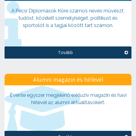
A Pécsi Diplomások Köre számos neves művészt,
tudóst, közéleti személyiséget, politikust és
sportolót is a tagjai között tart számon.
Tovább
Alumni magazin és hírlevél
Évente egyszer megjelenő exkluzív magazin és havi
hírlevél az alumni aktualitásokért.