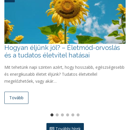
Hogyan éljünk jól? – Életmód-orvoslás
„
és a tudatos életvitel hatásai
s
s
Mit tehetünk napi szinten azért, hogy hosszabb, egészségesebb
és energikusabb életet éljünk? Tudatos életvitellel
Pé
megelőzhetőek, vagy akár…
Bá
te
Tovább
További hírek