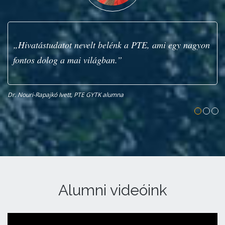
„Hivatástudatot nevelt belénk a PTE, ami egy nagyon
fontos dolog a mai világban.”
Dr. Nouri-Rapajkó Ivett, PTE GYTK alumna
Sz
Alumni videóink