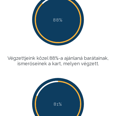
88%
88%
88%
88%
Végzettjeink közel 88%-a ajánlaná barátainak,
ismerőseinek a kart, melyen végzett.
81%
81%
81%
81%