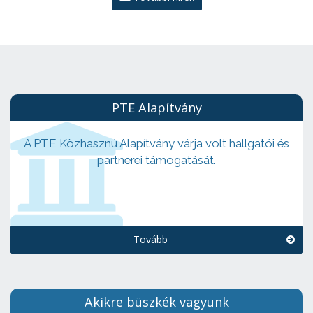
PTE Alapítvány
A PTE Közhasznú Alapítvány várja volt hallgatói és
partnerei támogatását.
Tovább
Akikre büszkék vagyunk