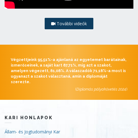
További videók
Végzettjeink 95,51%-a ajánlaná az egyetemet barátainak,
ismerőseinek, a saját kart 87,71%, míg azt a szakot,
amelyen végezett, 81,08%. A válaszadók 71,18%-a most is
ugyanazt a szakot választaná, amin a diplomáját
szerezte.
(
Diplomás pályakövetés 2024
)
KARI HONLAPOK
Állam- és Jogtudományi Kar