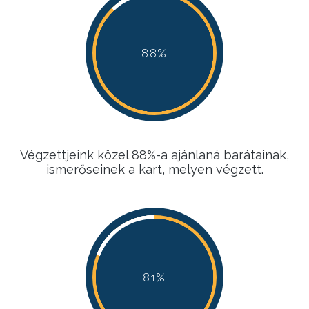
88%
88%
88%
88%
Végzettjeink közel 88%-a ajánlaná barátainak,
ismerőseinek a kart, melyen végzett.
81%
81%
81%
81%