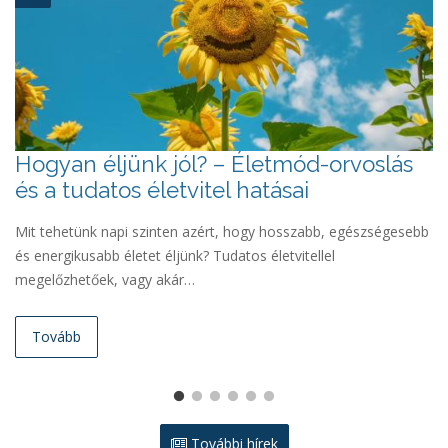
Hogyan éljünk jól? – Életmód-orvoslás
„
és a tudatos életvitel hatásai
s
s
Mit tehetünk napi szinten azért, hogy hosszabb, egészségesebb
és energikusabb életet éljünk? Tudatos életvitellel
Pé
megelőzhetőek, vagy akár…
Bá
te
Tovább
További hírek