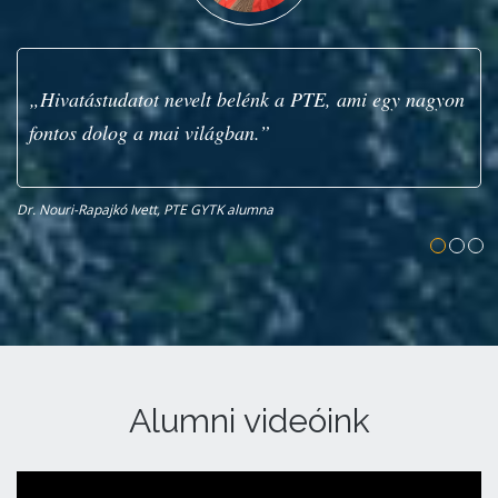
„Hivatástudatot nevelt belénk a PTE, ami egy nagyon
fontos dolog a mai világban.”
Dr. Nouri-Rapajkó Ivett, PTE GYTK alumna
Sz
Alumni videóink