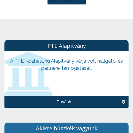
PTE Alapítvány
A PTE Közhasznú Alapítvány várja volt hallgatói és
partnerei támogatását.
Tovább
Akikre büszkék vagyunk