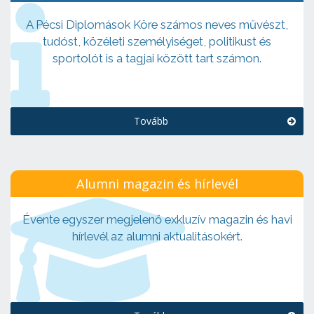
A Pécsi Diplomások Köre számos neves művészt,
tudóst, közéleti személyiséget, politikust és
sportolót is a tagjai között tart számon.
Tovább
Alumni magazin és hírlevél
Évente egyszer megjelenő exkluzív magazin és havi
hírlevél az alumni aktualitásokért.