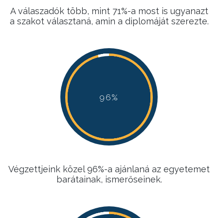
A válaszadók több, mint 71%-a most is ugyanazt
a szakot választaná, amin a diplomáját szerezte.
96%
96%
96%
96%
Végzettjeink közel 96%-a ajánlaná az egyetemet
barátainak, ismerőseinek.