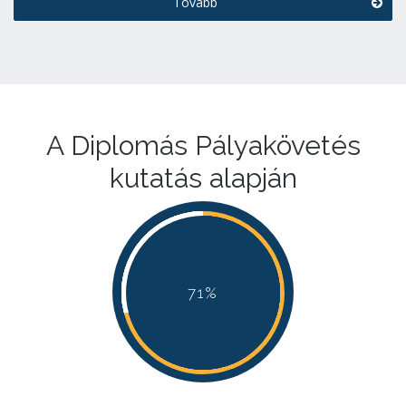
Tovább
A Diplomás Pályakövetés
kutatás alapján
71%
71%
71%
71%