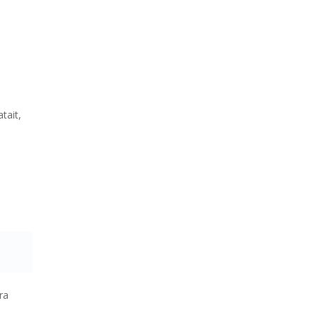
tait,
ra