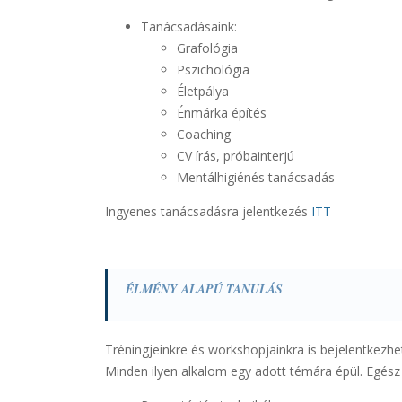
Tanácsadásaink:
Grafológia
Pszichológia
Életpálya
Énmárka építés
Coaching
CV írás, próbainterjú
Mentálhigiénés tanácsadás
Ingyenes tanácsadásra jelentkezés
ITT
ÉLMÉNY ALAPÚ TANULÁS
Tréningjeinkre és workshopjainkra is bejelentkezh
Minden ilyen alkalom egy adott témára épül. Egész