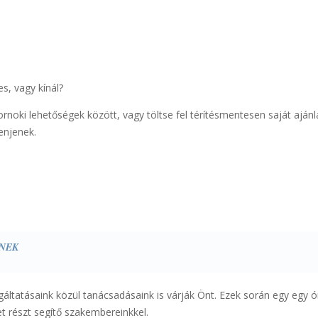
s, vagy kínál?
noki lehetőségek között, vagy töltse fel térítésmentesen saját ajánla
enjenek.
KNEK
áltatásaink közül tanácsadásaink is várják Önt. Ezek során egy egy ó
t részt segítő szakembereinkkel.