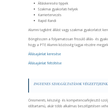
Álláskeresési tippek
Szakmai gyakorlati helyek
Karriertervezés
Rapid Randi
Alumni tagként állást vagy szakmai gyakorlatot kere
Böngésszen a folyamatosan frissülő állás- és gyakor
hogy a PTE Alumni közösség tagjai részére megjel
Állásajánlat keresése
Állásajánlat feltöltése
INGYENES SZOLGÁLTATÁSOK VÉGZETTJEIN
Önismereti, készség- és kompetenciafejlesztő szolg
időtartamú, akár több alkalmas beszélgetésen vehe