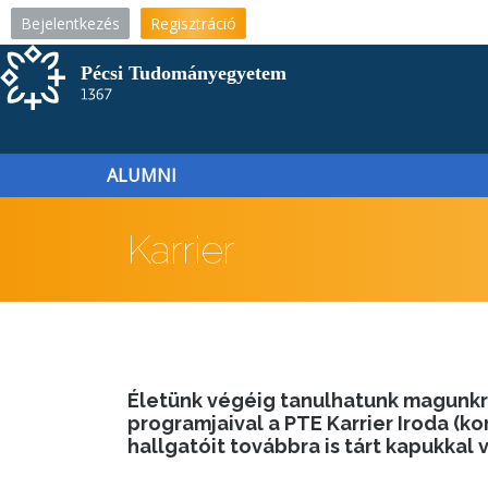
Ugrás
Bejelentkezés
Regisztráció
a
tartalomra
ALUMNI
Karrier
Életünk végéig tanulhatunk magunkró
programjaival a PTE Karrier Iroda (
hallgatóit továbbra is tárt kapukkal v