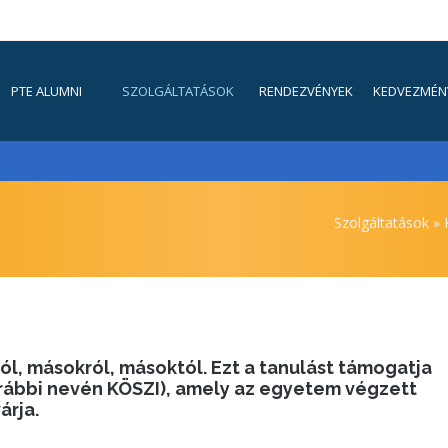
FŐMENÜ
PTE ALUMNI
SZOLGÁLTATÁSOK
RENDEZVÉNYEK
KEDVEZMÉN
Morzsa
Szolgáltatások
K
l, másokról, másoktól. Ezt a tanulást támogatja
korábbi nevén KÖSZI), amely az egyetem végzett
árja.