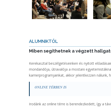
ALUMNIKTÓL
Miben segíthetnek a végzett hallgat
Kerekasztal beszélgetéseinken és nyitott előadásain
mondandója, útravalója a mostani egyetemistáknak,
karrierprogramjainkat, akkor jelentkezzen nálunk, 
ONLINE TÉRBEN IS
Irodánk az online térre is berendezkedett, így a tá