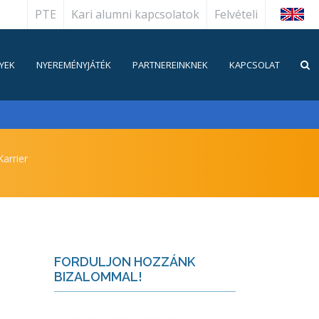
PTE
Kari alumni kapcsolatok
Felvételi
English
YEK
NYEREMÉNYJÁTÉK
PARTNEREINKNEK
KAPCSOLAT
arrier
FORDULJON HOZZÁNK
BIZALOMMAL!