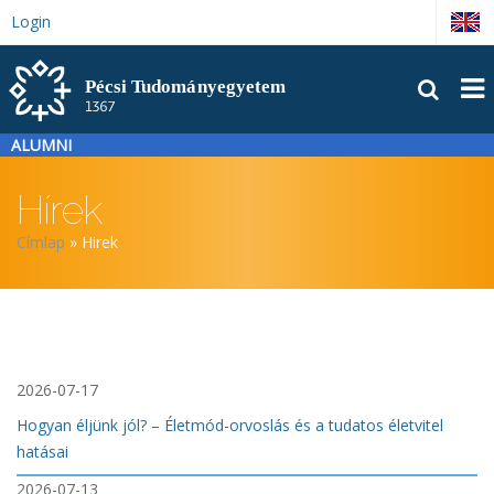
Ugrás
Login
English
a
tartalomra
FŐM
ALUMNI
Hírek
Morzsa
Címlap
Hirek
2026-07-17
Hogyan éljünk jól? – Életmód-orvoslás és a tudatos életvitel
hatásai
2026-07-13