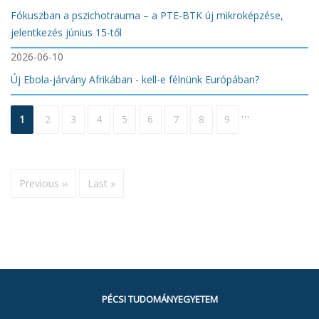
Fókuszban a pszichotrauma – a PTE-BTK új mikroképzése,
jelentkezés június 15-től
2026-06-10
Új Ebola-járvány Afrikában - kell-e félnünk Európában?
Oldalszámozás
…
Jelenlegi
1
Oldal
2
Oldal
3
Oldal
4
Oldal
5
Oldal
6
Oldal
7
Oldal
8
Oldal
9
oldal
Következő
Previous ››
Utolsó
Last »
oldal
oldal
PÉCSI TUDOMÁNYEGYETEM