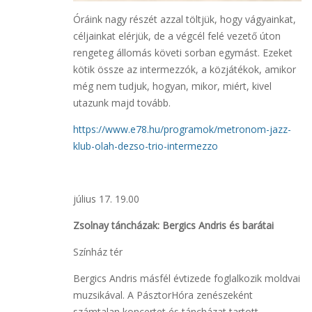
Óráink nagy részét azzal töltjük, hogy vágyainkat,
céljainkat elérjük, de a végcél felé vezető úton
rengeteg állomás követi sorban egymást. Ezeket
kötik össze az intermezzók, a közjátékok, amikor
még nem tudjuk, hogyan, mikor, miért, kivel
utazunk majd tovább.
https://www.e78.hu/programok/metronom-jazz-
klub-olah-dezso-trio-intermezzo
július 17. 19.00
Zsolnay táncházak: Bergics Andris és barátai
Színház tér
Bergics Andris másfél évtizede foglalkozik moldvai
muzsikával. A PásztorHóra zenészeként
számtalan koncertet és táncházat tartott