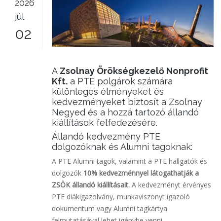
2026
júl
02
A
Zsolnay Örökségkezelő Nonprofit
Kft.
a PTE polgárok számára
különleges élményeket és
kedvezményeket biztosít a Zsolnay
Negyed és a hozzá tartozó állandó
kiállítások felfedezésére.
Állandó kedvezmény PTE
dolgozóknak és Alumni tagoknak:
A PTE Alumni tagok, valamint a PTE hallgatók és
dolgozók
10% kedvezménnyel látogathatják a
ZSÖK állandó kiállításait.
A kedvezményt érvényes
PTE diákigazolvány, munkaviszonyt igazoló
dokumentum vagy Alumni tagkártya
felmutatásával lehet igénybe venni.