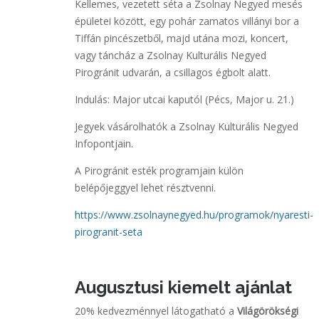
Kellemes, vezetett séta a Zsolnay Negyed mesés
épületei között, egy pohár zamatos villányi bor a
Tiffán pincészetből, majd utána mozi, koncert,
vagy táncház a Zsolnay Kulturális Negyed
Pirogránit udvarán, a csillagos égbolt alatt.
Indulás: Major utcai kaputól (Pécs, Major u. 21.)
Jegyek vásárolhatók a Zsolnay Kulturális Negyed
Infopontjain.
A Pirogránit esték programjain külön
belépőjeggyel lehet résztvenni.
https://www.zsolnaynegyed.hu/programok/nyaresti-
pirogranit-seta
Augusztusi kiemelt ajánlat
20% kedvezménnyel látogatható a
Világörökségi