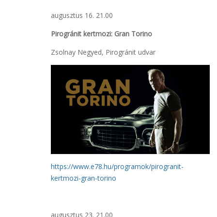
augusztus 16. 21.00
Pirogránit kertmozi: Gran Torino
Zsolnay Negyed, Pirogránit udvar
https://www.e78.hu/programok/pirogranit-
kertmozi-gran-torino
augusztus 23. 21.00