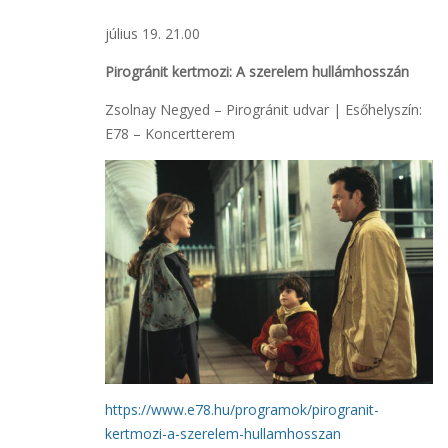
július 19. 21.00
Pirogránit kertmozi: A szerelem hullámhosszán
Zsolnay Negyed – Pirogránit udvar | Esőhelyszín:
E78 – Koncertterem
https://www.e78.hu/programok/pirogranit-
kertmozi-a-szerelem-hullamhosszan