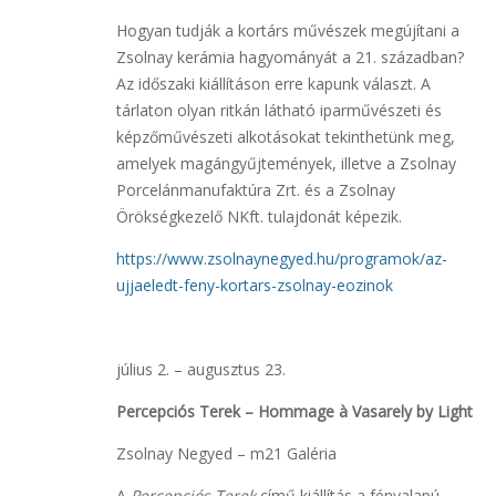
Hogyan tudják a kortárs művészek megújítani a
Zsolnay kerámia hagyományát a 21. században?
Az
időszaki kiállításon erre kapunk választ. A
tárlaton olyan ritkán látható iparművészeti és
képzőművészeti alkotásokat tekinthetünk meg,
amelyek magángyűjtemények, illetve a Zsolnay
Porcelánmanufaktúra Zrt. és a Zsolnay
Örökségkezelő NKft. tulajdonát képezik.
https://www.zsolnaynegyed.hu/programok/az-
ujjaeledt-feny-kortars-zsolnay-eozinok
július 2. – augusztus 23.
Percepciós Terek – Hommage à Vasarely by Light
Zsolnay Negyed – m21 Galéria
A
Percepciós Terek
című kiállítás a fényalapú,