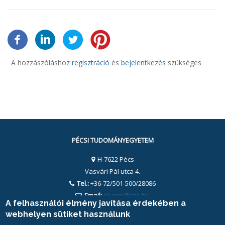
A hozzászóláshoz
regisztráció
és
bejelentkezés
szükséges
PÉCSI TUDOMÁNYEGYETEM
H-7622 Pécs
Vasvári Pál utca 4.
Tel.:
+36-72/501-500/28086
Email:
alumni@pte.hu
A felhasználói élmény javítása érdekében a
webhelyen sütiket használunk