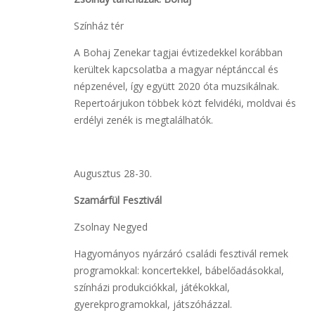
Színház tér
A Bohaj Zenekar tagjai évtizedekkel korábban
kerültek kapcsolatba a magyar néptánccal és
népzenével, így együtt 2020 óta muzsikálnak.
Repertoárjukon többek közt felvidéki, moldvai és
erdélyi zenék is megtalálhatók.
Augusztus 28-30.
Szamárfül Fesztivál
Zsolnay Negyed
Hagyományos nyárzáró családi fesztivál remek
programokkal: koncertekkel, bábelőadásokkal,
színházi produkciókkal, játékokkal,
gyerekprogramokkal, játszóházzal.