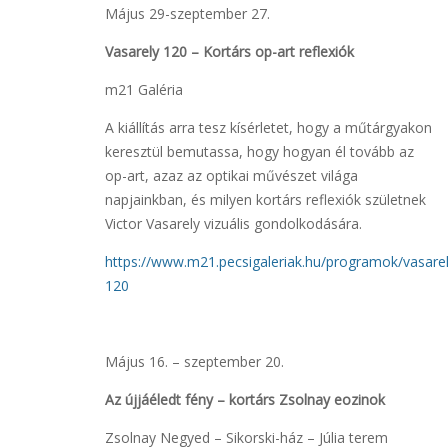
Május 29-szeptember 27.
Vasarely 120 – Kortárs op-art reflexiók
m21 Galéria
A kiállítás arra tesz kísérletet, hogy a műtárgyakon
keresztül bemutassa, hogy hogyan él tovább az
op-art, azaz az optikai művészet világa
napjainkban, és milyen kortárs reflexiók születnek
Victor Vasarely vizuális gondolkodására.
https://www.m21.pecsigaleriak.hu/programok/vasarel
120
Május 16. – szeptember 20.
Az újjáéledt fény – kortárs Zsolnay eozinok
Zsolnay Negyed – Sikorski-ház – Júlia terem