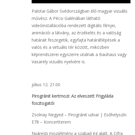
Palotai Gábor Svédországban élő magyar vizuális
művész. A Pécsi Galériában látható
videóinstallációba rendezett digitális filmjei,
animációi a látvány, az érzékelés és a valóság
határait feszegetik, egyfajta határátlépések a
valós és a virtuális tér között, miközben
képrendszerei egyszerre utalnak a Bauhaus vagy
Vasarely vizuális nyelvére is.
július 12. 21.00
Pirogránit kertmozi: Az elveszett Frigyláda
fosztogatói
Zsolnay Negyed – Pirogránit udvar | Esőhelyszín:
E78 – Koncertterem
Nyáresti moziélmény a szabad ég alatt. A Cifra