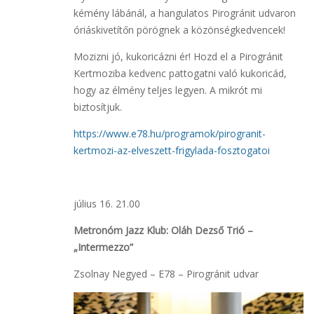
kémény lábánál, a hangulatos Pirogránit udvaron
óriáskivetítőn pörögnek a közönségkedvencek!
Mozizni jó, kukoricázni ér! Hozd el a Pirogránit
Kertmoziba kedvenc pattogatni való kukoricád,
hogy az élmény teljes legyen. A mikrót mi
biztosítjuk.
https://www.e78.hu/programok/pirogranit-
kertmozi-az-elveszett-frigylada-fosztogatoi
július 16. 21.00
Metronóm Jazz Klub: Oláh Dezső Trió –
„Intermezzo”
Zsolnay Negyed – E78 – Pirogránit udvar