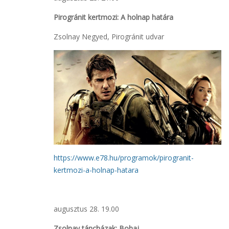
Pirogránit kertmozi: A holnap határa
Zsolnay Negyed, Pirogránit udvar
https://www.e78.hu/programok/pirogranit-
kertmozi-a-holnap-hatara
augusztus 28. 19.00
Zsolnay táncházak: Bohaj