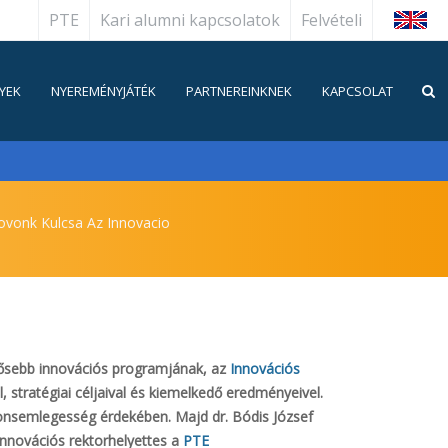
PTE
Kari alumni kapcsolatok
Felvételi
English
YEK
NYEREMÉNYJÁTÉK
PARTNEREINKNEK
KAPCSOLAT
ovonk Kulcsa Az Innovacio
tősebb innovációs programjának, az
Innovációs
stratégiai céljaival és kiemelkedő eredményeivel.
nsemlegesség érdekében. Majd dr. Bódis József
innovációs rektorhelyettes a
PTE