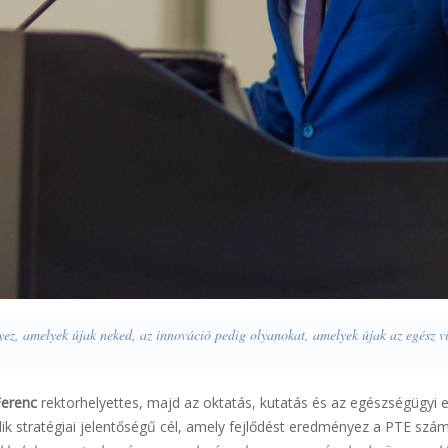
nyez, amelyek újak neked, az innováció pedig olyanokat, amelyek újak az egész 
Ferenc
rektorhelyettes, majd az oktatás, kutatás és az egészségügyi e
ik stratégiai jelentőségű cél, amely fejlődést eredményez a PTE szá