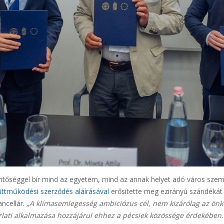
lentőséggel bír mind az egyetem, mind az annak helyet adó város sze
ttműködési szerződés aláírásával
erősítette meg ezirányú szándékát P
ancellár.
„A klímasemlegesség ambiciózus cél, nem kizárólag az ön
rlati alkalmazása hozzájárul ehhez a pécsiek közössége érdekében