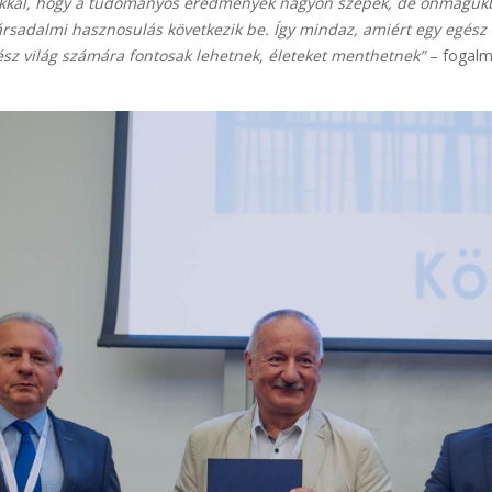
tatókkal, hogy a tudományos eredmények nagyon szépek, de önmaguk
társadalmi hasznosulás következik be. Így mindaz, amiért egy egész
sz világ számára fontosak lehetnek, életeket menthetnek”
– fogalma