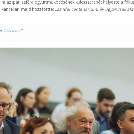
mint az ipari szféra együttműködésének kulcsszerepét helyezte a fóku
n
kancellár, majd hozzátette:
„az idei centenáriumi év ugyancsak akt
t lehetséges.”