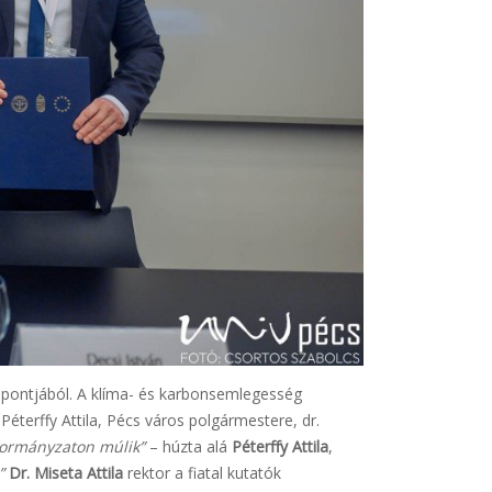
mpontjából. A klíma- és karbonsemlegesség
éterffy Attila, Pécs város polgármestere, dr.
kormányzaton múlik”
– húzta alá
Péterffy Attila
,
.”
Dr. Miseta Attila
rektor a fiatal kutatók