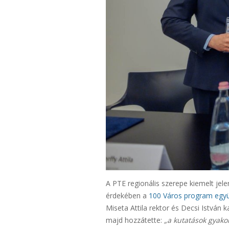
A PTE regionális szerepe kiemelt je
érdekében a
100 Város program együ
Miseta Attila rektor és Decsi István k
majd hozzátette:
„a kutatások gyako