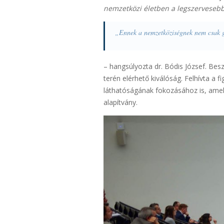
nemzetközi életben a legszervesebb
„Ennek a nemzetköziségnek nem csak ga
– hangsúlyozta dr. Bódis József. Bes
terén elérhető kiválóság. Felhívta a
láthatóságának fokozásához is, amely
alapítvány.