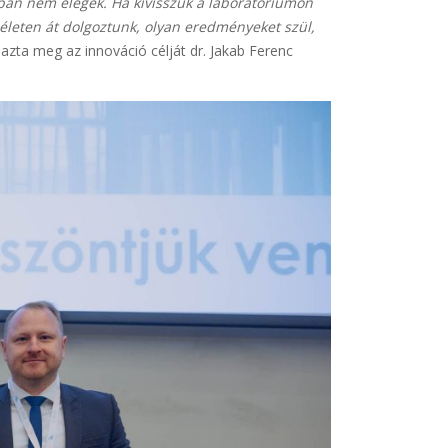
ban nem elegek. Ha kivisszük a laboratóriumon
 életen át dolgoztunk, olyan eredményeket szül,
zta meg az innováció célját dr. Jakab Ferenc