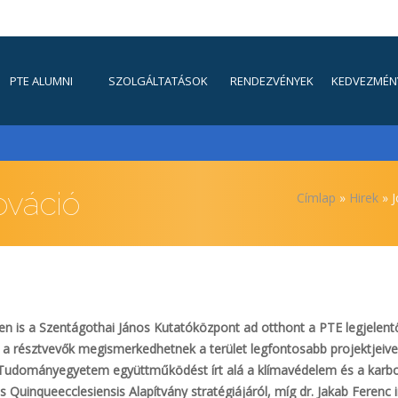
FŐMENÜ
PTE ALUMNI
SZOLGÁLTATÁSOK
RENDEZVÉNYEK
KEDVEZMÉN
ováció
Morzsa
Címlap
Hirek
J
n is a Szentágothai János Kutatóközpont ad otthont a PTE legjelen
 résztvevők megismerkedhetnek a terület legfontosabb projektjeivel, 
 Tudományegyetem együttműködést írt alá a klímavédelem és a karbo
 Quinqueecclesiensis Alapítvány stratégiájáról, míg dr. Jakab Ferenc 