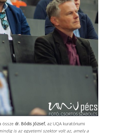
ta össze
dr. Bódis József
, az UQA kuratóriumi
mindig is az egyetemi szektor volt az, amely a