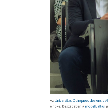
Az
Universitas Quinqueecclesiensis A
elnöke. Beszédében a
modellváltás
j