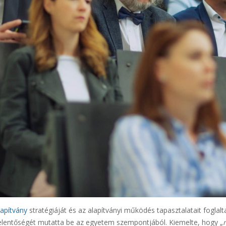
lapítvány
stratégiáját és az alapítványi működés tapasztalatait foglal
elentőségét mutatta be az egyetem szempontjából. Kiemelte, hogy „