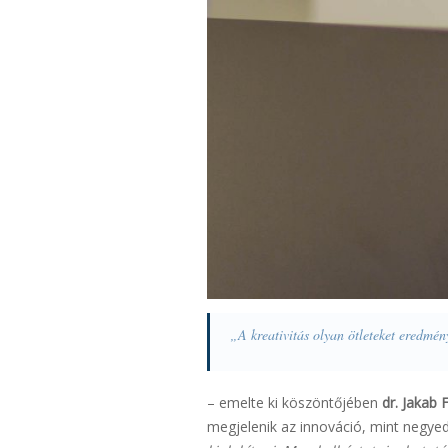
„A kreativitás olyan ötleteket eredmé
– emelte ki köszöntőjében
dr. Jakab 
megjelenik az innováció, mint negyed