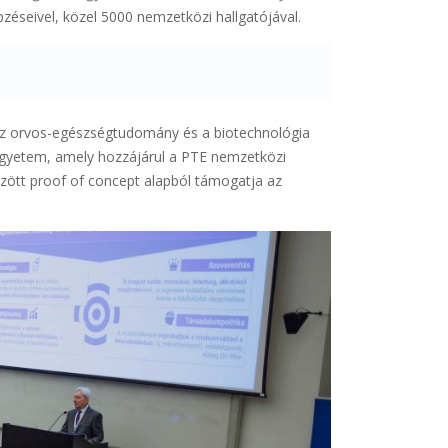
pzéseivel, közel 5000 nemzetközi hallgatójával.
nt az orvos-egészségtudomány és a biotechnológia
z egyetem, amely hozzájárul a PTE nemzetközi
özött proof of concept alapból támogatja az