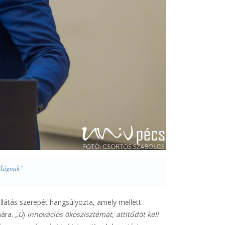
világnak”
llátás szerepét hangsúlyozta, amely mellett
mára.
„Új innovációs ökoszisztémát, attitűdöt kell