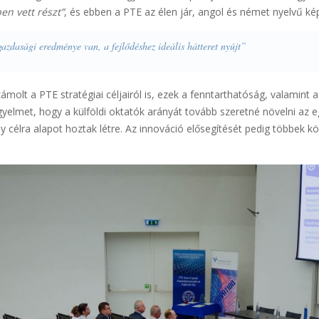
en vett részt”
, és ebben a PTE az élen jár, angol és német nyelvű ké
zdasági eredménye van, a fejlődéshez ideális hátteret nyújt”
zámolt a PTE stratégiai céljairól is, ezek a fenntarthatóság, valami
 figyelmet, hogy a külföldi oktatók arányát tovább szeretné növelni a
 célra alapot hoztak létre. Az innováció elősegítését pedig többek k