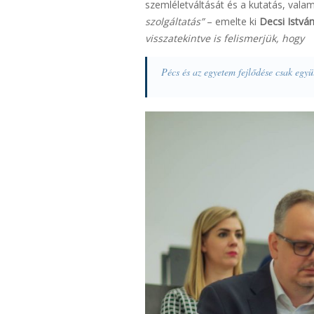
szemléletváltását és a kutatás, vala
szolgáltatás”
– emelte ki
Decsi Istvá
visszatekintve is felismerjük, hogy
Pécs és az egyetem fejlődése csak együt