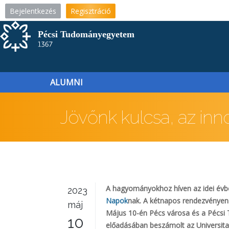
Ugrás
Bejelentkezés
Regisztráció
a
tartalomra
ALUMNI
Jövőnk kulcsa, az inn
A hagyományokhoz híven az idei évbe
2023
Napok
nak. A kétnapos rendezvényen a
máj
Május 10-én Pécs városa és a Pécsi
10
előadásában beszámolt az Universitas