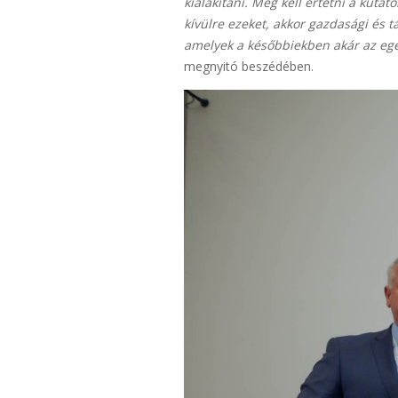
kialakítani. Meg kell értetni a ku
kívülre ezeket, akkor gazdasági és 
amelyek a későbbiekben akár az egé
megnyitó beszédében.