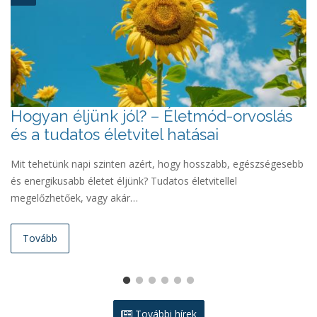
Hogyan éljünk jól? – Életmód-orvoslás
„
és a tudatos életvitel hatásai
s
s
Mit tehetünk napi szinten azért, hogy hosszabb, egészségesebb
és energikusabb életet éljünk? Tudatos életvitellel
Pé
megelőzhetőek, vagy akár…
Bá
te
Tovább
További hírek