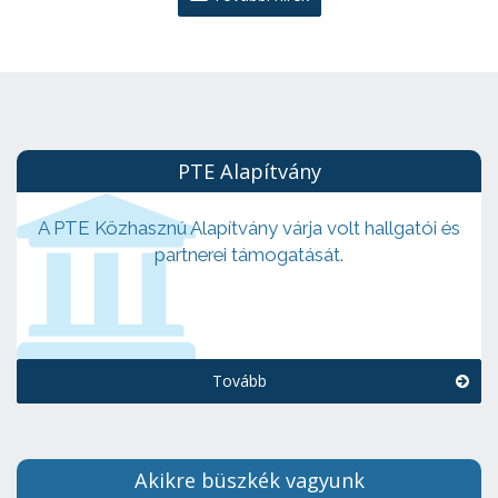
PTE Alapítvány
A PTE Közhasznú Alapítvány várja volt hallgatói és
partnerei támogatását.
Tovább
Akikre büszkék vagyunk