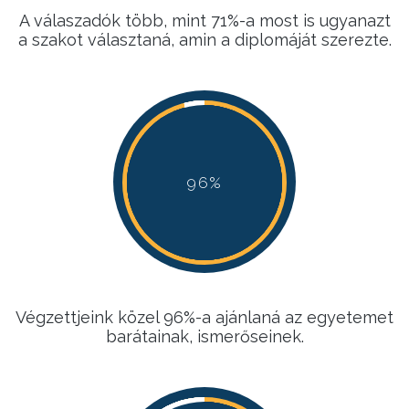
A válaszadók több, mint 71%-a most is ugyanazt
a szakot választaná, amin a diplomáját szerezte.
96%
96%
96%
96%
Végzettjeink közel 96%-a ajánlaná az egyetemet
barátainak, ismerőseinek.