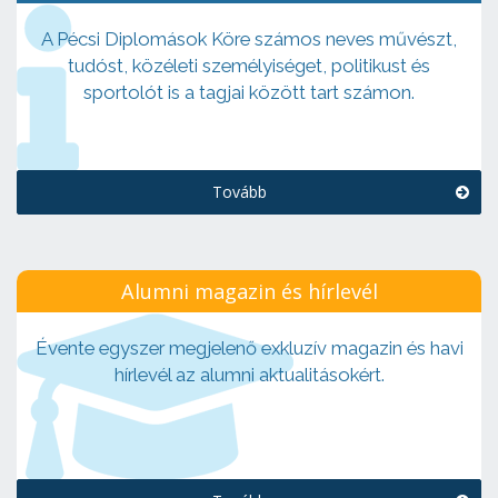
A Pécsi Diplomások Köre számos neves művészt,
tudóst, közéleti személyiséget, politikust és
sportolót is a tagjai között tart számon.
Tovább
Alumni magazin és hírlevél
Évente egyszer megjelenő exkluzív magazin és havi
hírlevél az alumni aktualitásokért.