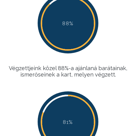
88%
88%
88%
88%
Végzettjeink közel 88%-a ajánlaná barátainak,
ismerőseinek a kart, melyen végzett.
81%
81%
81%
81%