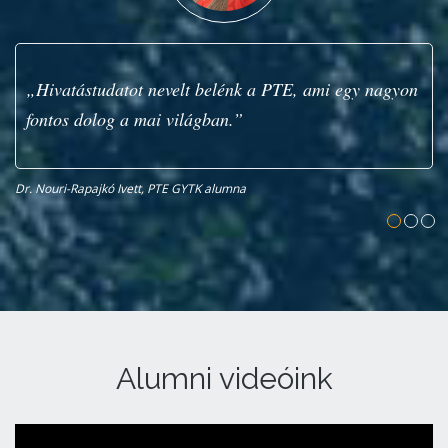
„Hivatástudatot nevelt belénk a PTE, ami egy nagyon
fontos dolog a mai világban.”
Dr. Nouri-Rapajkó Ivett, PTE GYTK alumna
Sz
Alumni videóink