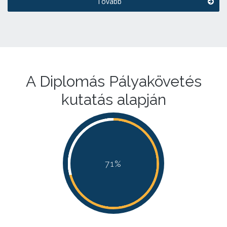
Tovább
A Diplomás Pályakövetés
kutatás alapján
71%
71%
71%
71%