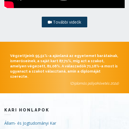
További videók
Végzettjeink 95,51%-a ajánlaná az egyetemet barátainak,
ismerőseinek, a saját kart 87,71%, míg azt a szakot,
amelyen végezett, 81,08%. A válaszadók 71,18%-a most is
ugyanazt a szakot választaná, amin a diplomáját
szerezte.
(
Diplomás pályakövetés 2024
)
KARI HONLAPOK
Állam- és Jogtudományi Kar