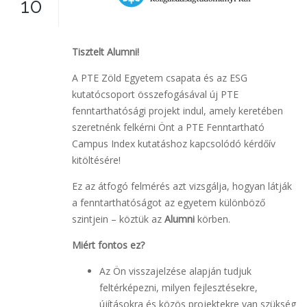
10
Tisztelt Alumni!
A PTE Zöld Egyetem csapata és az ESG
kutatócsoport összefogásával új PTE
fenntarthatósági projekt indul, amely keretében
szeretnénk felkérni Önt a PTE Fenntartható
Campus Index kutatáshoz kapcsolódó kérdőív
kitöltésére!
Ez az átfogó felmérés azt vizsgálja, hogyan látják
a fenntarthatóságot az egyetem különböző
szintjein – köztük az
Alumni
körben.
Miért fontos ez?
Az Ön visszajelzése alapján tudjuk
feltérképezni, milyen fejlesztésekre,
újításokra és közös projektekre van szükség