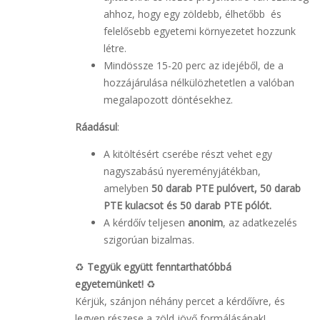
ahhoz, hogy egy zöldebb, élhetőbb és
felelősebb egyetemi környezetet hozzunk
létre.
Mindössze 15-20 perc az idejéből, de a
hozzájárulása nélkülözhetetlen a valóban
megalapozott döntésekhez.
Ráadásul
:
A kitöltésért cserébe részt vehet egy
nagyszabású nyereményjátékban,
amelyben
50 darab PTE pulóvert, 50 darab
PTE kulacsot és 50 darab PTE pólót.
A kérdőív teljesen
anonim
, az adatkezelés
szigorúan bizalmas.
♻️
Tegyük együtt fenntarthatóbbá
egyetemünket!
♻️
Kérjük, szánjon néhány percet a kérdőívre, és
legyen részese a zöld jövő formálásának!