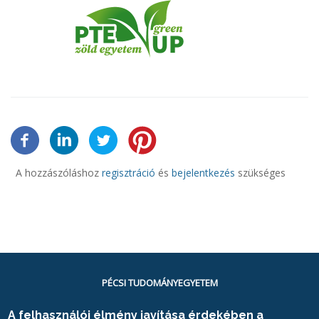
A hozzászóláshoz
regisztráció
és
bejelentkezés
szükséges
PÉCSI TUDOMÁNYEGYETEM
H-7622 Pécs
A felhasználói élmény javítása érdekében a