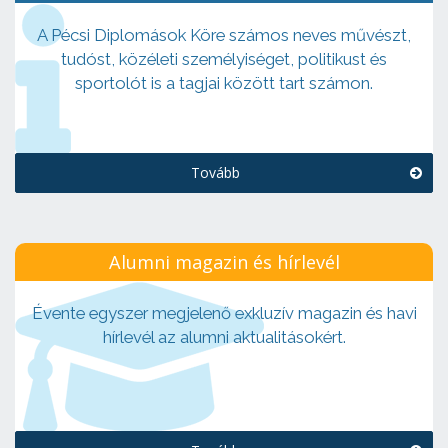
A Pécsi Diplomások Köre számos neves művészt,
tudóst, közéleti személyiséget, politikust és
sportolót is a tagjai között tart számon.
Tovább
Alumni magazin és hírlevél
Évente egyszer megjelenő exkluzív magazin és havi
hírlevél az alumni aktualitásokért.