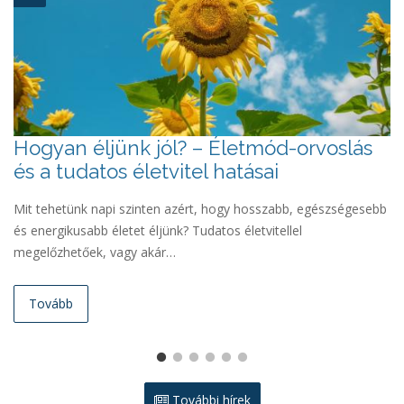
Hogyan éljünk jól? – Életmód-orvoslás
„
és a tudatos életvitel hatásai
s
s
Mit tehetünk napi szinten azért, hogy hosszabb, egészségesebb
és energikusabb életet éljünk? Tudatos életvitellel
Pé
megelőzhetőek, vagy akár…
Bá
te
Tovább
További hírek