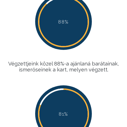
88%
88%
88%
88%
Végzettjeink közel 88%-a ajánlaná barátainak,
ismerőseinek a kart, melyen végzett.
81%
81%
81%
81%