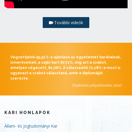
További videók
Végzettjeink 95,51%-a ajánlaná az egyetemet barátainak,
ismerőseinek, a saját kart 87,71%, míg azt a szakot,
amelyen végezett, 81,08%. A válaszadók 71,18%-a most is
ugyanazt a szakot választaná, amin a diplomáját
szerezte.
(
Diplomás pályakövetés 2024
)
KARI HONLAPOK
Állam- és Jogtudományi Kar