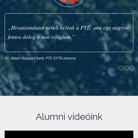
„Hivatástudatot nevelt belénk a PTE, ami egy nagyon
fontos dolog a mai világban.”
Dr. Nouri-Rapajkó Ivett, PTE GYTK alumna
Sz
Alumni videóink