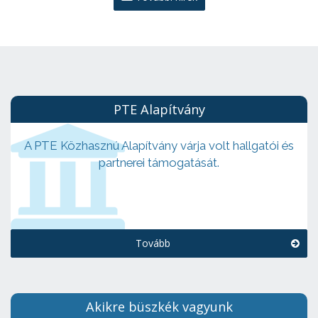
PTE Alapítvány
A PTE Közhasznú Alapítvány várja volt hallgatói és
partnerei támogatását.
Tovább
Akikre büszkék vagyunk