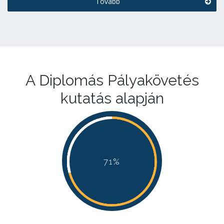
Tovább
A Diplomás Pályakövetés
kutatás alapján
71%
71%
71%
71%