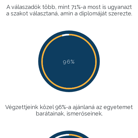
A válaszadók több, mint 71%-a most is ugyanazt
a szakot választaná, amin a diplomáját szerezte.
96%
96%
96%
96%
Végzettjeink közel 96%-a ajánlaná az egyetemet
barátainak, ismerőseinek.